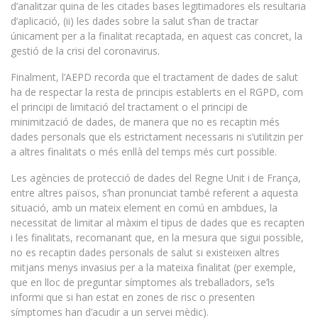
d’analitzar quina de les citades bases legitimadores els resultaria
d’aplicació, (ii) les dades sobre la salut s’han de tractar
únicament per a la finalitat recaptada, en aquest cas concret, la
gestió de la crisi del coronavirus.
Finalment, l’AEPD recorda que el tractament de dades de salut
ha de respectar la resta de principis establerts en el RGPD, com
el principi de limitació del tractament o el principi de
minimització de dades, de manera que no es recaptin més
dades personals que els estrictament necessaris ni s’utilitzin per
a altres finalitats o més enllà del temps més curt possible.
Les agències de protecció de dades del Regne Unit i de França,
entre altres països, s’han pronunciat també referent a aquesta
situació, amb un mateix element en comú en ambdues, la
necessitat de limitar al màxim el tipus de dades que es recapten
i les finalitats, recomanant que, en la mesura que sigui possible,
no es recaptin dades personals de salut si existeixen altres
mitjans menys invasius per a la mateixa finalitat (per exemple,
que en lloc de preguntar símptomes als treballadors, se’ls
informi que si han estat en zones de risc o presenten
símptomes han d’acudir a un servei mèdic).