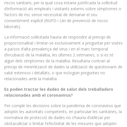
riscos sanitaris, per la qual cosa estaria justificada la sol·licitud
d’informació als empleats i visitants externs sobre símptomes o
factors de risc sense necessitat de demanar el seu
consentiment explícit (RGPD i Llei de prevenció de riscos
laborals).
La informació sol·licitada hauria de respondre al principi de
proporcionalitat i limitar-se exclusivament a preguntar per visites
a països d’alta prevalença del virus i en el marc temporal
d’incubació de la malaltia, les últimes 2 setmanes, o si es té
algun dels símptomes de la malaltia. Resultaria contrari al
principi de minimització de dades la utilització de qüestionaris de
salut extensos i detallats, o que incloguin preguntes no
relacionades amb la malaltia.
Es poden tractar les dades de salut dels treballadors
relacionades amb el coronavirus?
Per complir les decisions sobre la pandèmia de coronavirus que
adoptin les autoritats competents, en particular les sanitàries, la
normativa de protecció de dades no s’hauria d’utilitzar per
obstaculitzar o limitar l’efectivitat de les mesures que adoptin