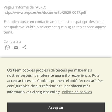
Vegeu l’informe de l’AEPD:
https://www.aepd.es/es/documento/2020-0017.pdf
Es poden posar en contacte amb aquest despatx professional
per qualsevol dubte o aclariment que puguin tenir sobre aquest
tema.
Compartir a
WhatsApp
Email
Comparteix
Utilitzem cookies pròpies i de tercers per millorar els
Ramells Ramoneda
nostres serveis i per oferir-te una millor experiència. Pots
Assessors - Consultors
acceptar totes les Cookies prement el botó "Acceptar". Per
C/ Balmes 203, 1º 1ª
configurar-les clica "Preferències" i per obtenir més
08006 Barcelona
informació ves al següent enllaç:
Política de cookies
T..93 238 79 26
F. 93 292 01 88
info@ramells.com
Acceptar