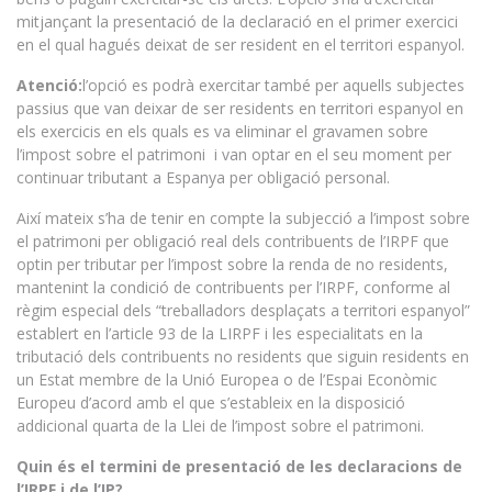
mitjançant la presentació de la declaració en el primer exercici
en el qual hagués deixat de ser resident en el territori espanyol.
Atenció:
l’opció es podrà exercitar també per aquells subjectes
passius que van deixar de ser residents en territori espanyol en
els exercicis en els quals es va eliminar el gravamen sobre
l’impost sobre el patrimoni i van optar en el seu moment per
continuar tributant a Espanya per obligació personal.
Així mateix s’ha de tenir en compte la subjecció a l’impost sobre
el patrimoni per obligació real dels contribuents de l’IRPF que
optin per tributar per l’impost sobre la renda de no residents,
mantenint la condició de contribuents per l’IRPF, conforme al
règim especial dels “treballadors desplaçats a territori espanyol”
establert en l’article 93 de la LIRPF i les especialitats en la
tributació dels contribuents no residents que siguin residents en
un Estat membre de la Unió Europea o de l’Espai Econòmic
Europeu d’acord amb el que s’estableix en la disposició
addicional quarta de la Llei de l’impost sobre el patrimoni.
Quin és el termini de presentació de les declaracions de
l’IRPF i de l’IP?