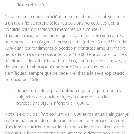
fix de retenció.
Nota: tenen la consideració de rendiments del treball sotmesos
a un tipus fix de retenció: les retribucions percebudes per la
condició d’administradors i membres dels consells
d’administració, de les juntes quan s’actuï en nom seu i altres
membres d’altres òrgans representatius (retenció del 35% o del
19% quan els rendiments procedeixin d’entitats amb un import
net de la xifra de negocis inferior a 100.000 euros), així com els
rendiments derivats d’impartir cursos, conferències i similars, o
derivats de l’elaboració d’obres literàries, artístiques o
científiques, sempre que se cedeixi el dret a la seva explotació
(retenció del 15%).
Rendiments de capital mobiliari o guanys patrimonials
subjectes a retenció o ingrés a compte quan les
percepcions siguin inferiors a 1.600 €.
Nota: s’exclou del límit conjunt de 1.600 euros anuals als guanys
patrimonials procedents de transmissions o reemborsaments
d’accions o participacions d’institucions d’inversió col·lectiva en
les quals la base de retenció no procedeixi determinar-la per la