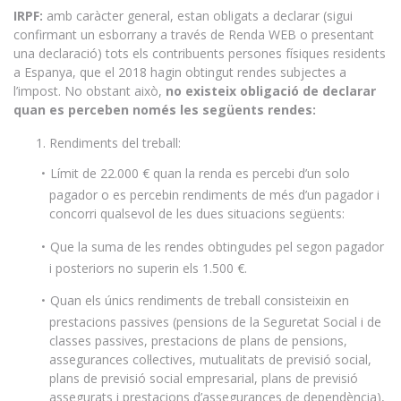
IRPF:
amb caràcter general, estan obligats a declarar (sigui
confirmant un esborrany a través de Renda WEB o presentant
una declaració) tots els contribuents persones físiques residents
a Espanya, que el 2018 hagin obtingut rendes subjectes a
l’impost. No obstant això,
no existeix obligació de declarar
quan es perceben només les següents rendes:
Rendiments del treball:
Límit de 22.000 € quan la renda es percebi d’un solo
pagador o es percebin rendiments de més d’un pagador i
concorri qualsevol de les dues situacions següents:
Que la suma de les rendes obtingudes pel segon pagador
i posteriors no superin els 1.500 €.
Quan els únics rendiments de treball consisteixin en
prestacions passives (pensions de la Seguretat Social i de
classes passives, prestacions de plans de pensions,
assegurances col·lectives, mutualitats de previsió social,
plans de previsió social empresarial, plans de previsió
assegurats i prestacions d’assegurances de dependència),