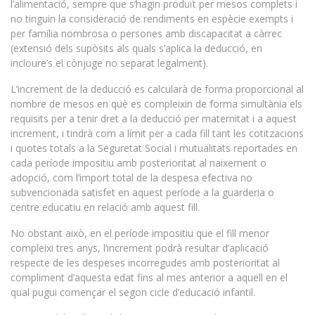
l’alimentació, sempre que s’hagin produït per mesos complets i
no tinguin la consideració de rendiments en espècie exempts i
per família nombrosa o persones amb discapacitat a càrrec
(extensió dels supòsits als quals s’aplica la deducció, en
incloure’s el cònjuge no separat legalment).
L’increment de la deducció es calcularà de forma proporcional al
nombre de mesos en què es compleixin de forma simultània els
requisits per a tenir dret a la deducció per maternitat i a aquest
increment, i tindrà com a límit per a cada fill tant les cotitzacions
i quotes totals a la Seguretat Social i mutualitats reportades en
cada període impositiu amb posterioritat al naixement o
adopció, com l’import total de la despesa efectiva no
subvencionada satisfet en aquest període a la guarderia o
centre educatiu en relació amb aquest fill.
No obstant això, en el període impositiu que el fill menor
compleixi tres anys, l’increment podrà resultar d’aplicació
respecte de les despeses incorregudes amb posterioritat al
compliment d’aquesta edat fins al mes anterior a aquell en el
qual pugui començar el segon cicle d’educació infantil.