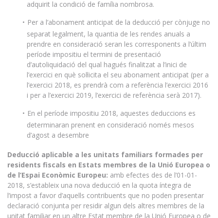
adquirit la condició de família nombrosa.
Per a l’abonament anticipat de la deducció per cònjuge no
separat legalment, la quantia de les rendes anuals a
prendre en consideració seran les corresponents a l’últim
període impositiu el termini de presentació
d’autoliquidació del qual hagués finalitzat a l’inici de
l’exercici en què sol·licita el seu abonament anticipat (per a
l’exercici 2018, es prendrà com a referència l’exercici 2016
i per a l’exercici 2019, l’exercici de referència serà 2017).
En el període impositiu 2018, aquestes deduccions es
determinaran prenent en consideració només mesos
d’agost a desembre
Deducció aplicable a les unitats familiars formades per
residents fiscals en Estats membres de la Unió Europea o
de l’Espai Econòmic Europeu:
amb efectes des de l’01-01-
2018, s’estableix una nova deducció en la quota íntegra de
l’impost a favor d’aquells contribuents que no poden presentar
declaració conjunta per residir algun dels altres membres de la
unitat familiar en un altre Estat membre de la Unió Europea o de