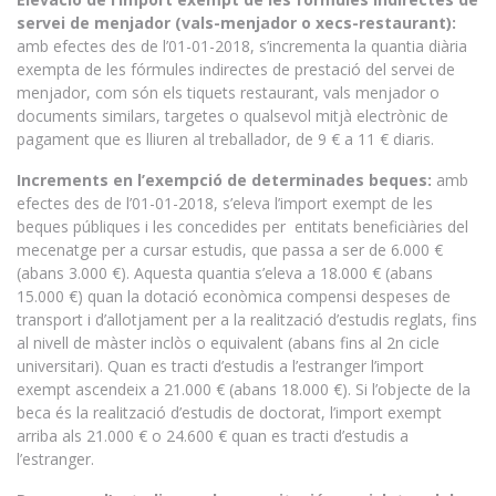
servei de menjador (vals-menjador o xecs-restaurant):
amb efectes des de l’01-01-2018, s’incrementa la quantia diària
exempta de les fórmules indirectes de prestació del servei de
menjador, com són els tiquets restaurant, vals menjador o
documents similars, targetes o qualsevol mitjà electrònic de
pagament que es lliuren al treballador, de 9 € a 11 € diaris.
Increments en l’exempció de determinades beques:
amb
efectes des de l’01-01-2018, s’eleva l’import exempt de les
beques públiques i les concedides per entitats beneficiàries del
mecenatge per a cursar estudis, que passa a ser de 6.000 €
(abans 3.000 €). Aquesta quantia s’eleva a 18.000 € (abans
15.000 €) quan la dotació econòmica compensi despeses de
transport i d’allotjament per a la realització d’estudis reglats, fins
al nivell de màster inclòs o equivalent (abans fins al 2n cicle
universitari). Quan es tracti d’estudis a l’estranger l’import
exempt ascendeix a 21.000 € (abans 18.000 €). Si l’objecte de la
beca és la realització d’estudis de doctorat, l’import exempt
arriba als 21.000 € o 24.600 € quan es tracti d’estudis a
l’estranger.