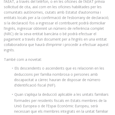
l’AEAT, a través del telèfon, o en les oficines de l’AEAT prèvia
sol·licitud de cita, així com en les oficines habilitades per les
comunitats autònomes, ciutats amb Estatut d’autonomia i
entitats locals per a la confirmació de l’esborrany de declaració;
si la declaració fos a ingressar el contribuent podrà domiciliar
l’ingrés, ingressar obtenint un número de referència complet
(NRC) de la seva entitat bancària o bé podrà efectuar el
pagament a través d’un document per a l’ingrés en una entitat
col·laboradora que haurà d’imprimir i procedir a efectuar aquest
ingrés.
També com a novetat:
Els descendents o ascendents que es relacionin en les
deduccions per família nombrosa o persones amb
discapacitat a càrrec hauran de disposar de número
d’identificació fiscal (NIF).
Quan s’apliqui la deducció aplicable a les unitats familiars
formades per residents fiscals en Estats membres de la
Unió Europea o de l’Espai Econòmic Europeu, serà
necessari que els membres integrats en la unitat familiar