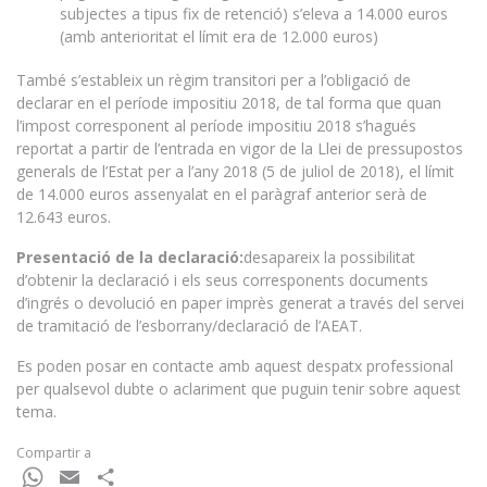
subjectes a tipus fix de retenció) s’eleva a 14.000 euros
(amb anterioritat el límit era de 12.000 euros)
També s’estableix un règim transitori per a l’obligació de
declarar en el període impositiu 2018, de tal forma que quan
l’impost corresponent al període impositiu 2018 s’hagués
reportat a partir de l’entrada en vigor de la Llei de pressupostos
generals de l’Estat per a l’any 2018 (5 de juliol de 2018), el límit
de 14.000 euros assenyalat en el paràgraf anterior serà de
12.643 euros.
Presentació de la declaració:
desapareix la possibilitat
d’obtenir la declaració i els seus corresponents documents
d’ingrés o devolució en paper imprès generat a través del servei
de tramitació de l’esborrany/declaració de l’AEAT.
Es poden posar en contacte amb aquest despatx professional
per qualsevol dubte o aclariment que puguin tenir sobre aquest
tema.
Compartir a
WhatsApp
Email
Comparteix