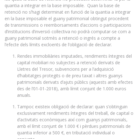
quantia a integrar en la base imposable. Quan la base de
retenció no s’hagi determinat en funció de la quantia a integrar
en la base imposable el guany patrimonial obtingut procedent
de transmissions o reemborsaments d’accions o participacions
d’institucions d’inversió col·lectiva no podrà computar-se com a
guany patrimonial sotmès a retenció o ingrés a compte a
l’efecte dels límits excloents de l’obligació de declarar.
Rendes immobiliàries imputades, rendiments íntegres del
capital mobiliari no subjectes a retenció derivats de
Lletres del Tresor, subvencions per a l’adquisició
d’habitatges protegits o de preu taxat i altres guanys
patrimonials derivats d’ajuts públics (aquests amb efectes
des de l’01-01-2018), amb límit conjunt de 1.000 euros
anuals.
Tampoc existeix obligació de declarar: quan s’obtinguin
exclusivament rendiments íntegres del treball, de capital o
d’activitats econòmiques així com guanys patrimonials,
amb el límit conjunt de 1.000 € i pèrdues patrimonials de
quantia inferior a 500 €, en tributació individual o