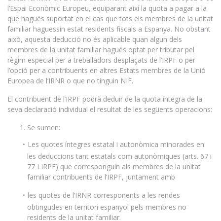
l’Espai Econòmic Europeu, equiparant així la quota a pagar a la
que hagués suportat en el cas que tots els membres de la unitat
familiar haguessin estat residents fiscals a Espanya. No obstant
això, aquesta deducció no és aplicable quan algun dels
membres de la unitat familiar hagués optat per tributar pel
règim especial per a treballadors desplaçats de l’IRPF o per
l’opció per a contribuents en altres Estats membres de la Unió
Europea de l’IRNR o que no tinguin NIF.
El contribuent de l’IRPF podrà deduir de la quota íntegra de la
seva declaració individual el resultat de les següents operacions:
Se sumen:
Les quotes íntegres estatal i autonòmica minorades en
les deduccions tant estatals com autonòmiques (arts. 67 i
77 LIRPF) que corresponguin als membres de la unitat
familiar contribuents de l’IRPF, juntament amb
les quotes de l’IRNR corresponents a les rendes
obtingudes en territori espanyol pels membres no
residents de la unitat familiar.