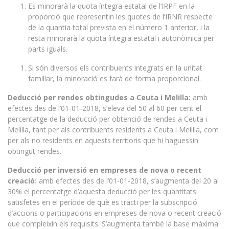
Es minorarà la quota íntegra estatal de l’IRPF en la
proporció que representin les quotes de l’IRNR respecte
de la quantia total prevista en el número 1 anterior, i la
resta minorarà la quota íntegra estatal i autonòmica per
parts iguals.
Si són diversos els contribuents integrats en la unitat
familiar, la minoració es farà de forma proporcional.
Deducció per rendes obtingudes a Ceuta i Melilla:
amb
efectes des de l’01-01-2018, s’eleva del 50 al 60 per cent el
percentatge de la deducció per obtenció de rendes a Ceuta i
Melilla, tant per als contribuents residents a Ceuta i Melilla, com
per als no residents en aquests territoris que hi haguessin
obtingut rendes.
Deducció per inversió en empreses de nova o recent
creació:
amb efectes des de l’01-01-2018, s’augmenta del 20 al
30% el percentatge d’aquesta deducció per les quantitats
satisfetes en el període de què es tracti per la subscripció
d’accions o participacions en empreses de nova o recent creació
que compleixin els requisits. S’augmenta també la base màxima