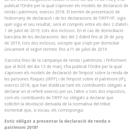
publicat l’Ordre per la qual s’aproven els models de declaració de
renda i patrimoni, exercici 2018. El termini de presentació de
l’esborrany de declaració i de les declaracions de l’IRPF/IP, sigui
quin sigui el seu resultat, serà el comprès entre els dies 2 d’abril i
1 de juliol de 2019, tots dos inclosos. En el cas de domiciliació
bancària de les declaracions: des del 2 d’abril fins al 26 de juny
de 2019, tots dos inclosos, excepte que s’opti per domiciliar
únicament el segon termini: fins a l’1 de juliol de 2019.
S’acosta l’inici de la campanya de renda i patrimoni, i l’informem
que al BOE del dia 13 de març s’ha publicat l’Ordre per la qual
s’aproven els models de declaració de l’impost sobre la renda de
les persones físiques (IRPF) i de l’impost sobre el patrimoni (IP),
exercici 2018, que han d’utilitzar tant els contribuents obligats a
declarar en el referit exercici per un, l’altre o tots dos impostos,
com els contribuents de l’IRPF no obligats a declarar que
sol·licitin la devolució derivada de la normativa del tribut
esmentat que, si escau, els correspongui.
Estic obligat a presentar la declaració de renda o
patrimoni 2018?