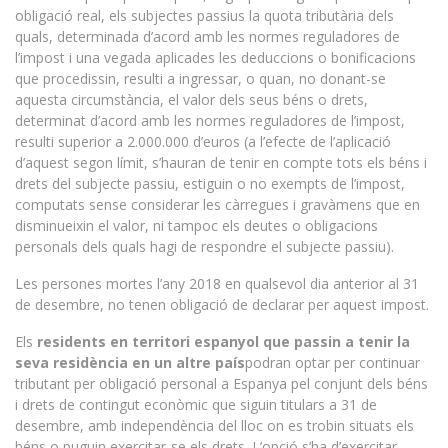
obligació real, els subjectes passius la quota tributària dels
quals, determinada d’acord amb les normes reguladores de
l’impost i una vegada aplicades les deduccions o bonificacions
que procedissin, resulti a ingressar, o quan, no donant-se
aquesta circumstància, el valor dels seus béns o drets,
determinat d’acord amb les normes reguladores de l’impost,
resulti superior a 2.000.000 d’euros (a l’efecte de l’aplicació
d’aquest segon límit, s’hauran de tenir en compte tots els béns i
drets del subjecte passiu, estiguin o no exempts de l’impost,
computats sense considerar les càrregues i gravàmens que en
disminueixin el valor, ni tampoc els deutes o obligacions
personals dels quals hagi de respondre el subjecte passiu).
Les persones mortes l’any 2018 en qualsevol dia anterior al 31
de desembre, no tenen obligació de declarar per aquest impost.
Els
residents en territori espanyol que passin a tenir la
seva residència en un altre país
podran optar per continuar
tributant per obligació personal a Espanya pel conjunt dels béns
i drets de contingut econòmic que siguin titulars a 31 de
desembre, amb independència del lloc on es trobin situats els
béns o puguin exercitar-se els drets. L’opció s’ha d’exercitar