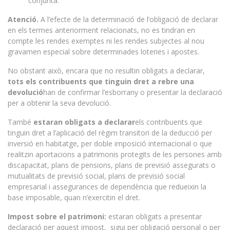
conjunta.
Atenció.
A l’efecte de la determinació de l’obligació de declarar
en els termes anteriorment relacionats, no es tindran en
compte les rendes exemptes ni les rendes subjectes al nou
gravamen especial sobre determinades loteries i apostes.
No obstant això, encara que no resultin obligats a declarar,
tots els contribuents que tinguin dret a rebre una
devolució
han de confirmar l’esborrany o presentar la declaració
per a obtenir la seva devolució.
També
estaran obligats a declarar
els contribuents que
tinguin dret a l’aplicació del règim transitori de la deducció per
inversió en habitatge, per doble imposició internacional o que
realitzin aportacions a patrimonis protegits de les persones amb
discapacitat, plans de pensions, plans de previsió assegurats o
mutualitats de previsió social, plans de previsió social
empresarial i assegurances de dependència que redueixin la
base imposable, quan n’exercitin el dret.
Impost sobre el patrimoni:
estaran obligats a presentar
declaració per aquest impost, sigui per obligació personal o per