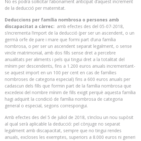
No es podrà sol·licitar l’abonament anticipat d’aquest increment
de la deducció per maternitat.
Deduccions per família nombrosa o persones amb
discapacitat a càrrec:
amb efectes des del 05-07-2018,
s’incrementa l’import de la deducció (per ser un ascendent, o un
germà orfe de pare i mare que formi part d’una família
nombrosa, o per ser un ascendent separat legalment, o sense
vincle matrimonial, amb dos fills sense dret a percebre
anualitats per aliments i pels qui tingui dret a la totalitat del
mínim per descendents, fins a 1.200 euros anuals incrementant-
se aquest import en un 100 per cent en cas de famílies
nombroses de categoria especial) fins a 600 euros anuals per
cadascun dels fills que formin part de la família nombrosa que
excedeixi del nombre mínim de fills exigit perquè aquesta família
hagi adquirit la condició de família nombrosa de categoria
general o especial, segons correspongui.
Amb efectes des del 5 de juliol de 2018, s’inclou un nou supòsit
al qual serà aplicable la deducció: pel cònjuge no separat
legalment amb discapacitat, sempre que no tingui rendes
anuals, excloses les exemptes, superiors a 8.000 euros ni generi