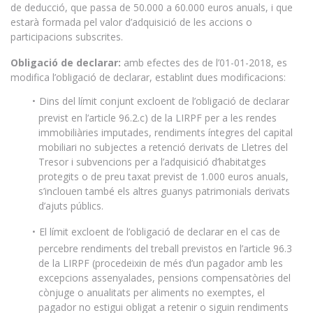
de deducció, que passa de 50.000 a 60.000 euros anuals, i que
estarà formada pel valor d’adquisició de les accions o
participacions subscrites.
Obligació de declarar:
amb efectes des de l’01-01-2018, es
modifica l’obligació de declarar, establint dues modificacions:
Dins del límit conjunt excloent de l’obligació de declarar
previst en l’article 96.2.c) de la LIRPF per a les rendes
immobiliàries imputades, rendiments íntegres del capital
mobiliari no subjectes a retenció derivats de Lletres del
Tresor i subvencions per a l’adquisició d’habitatges
protegits o de preu taxat previst de 1.000 euros anuals,
s’inclouen també els altres guanys patrimonials derivats
d’ajuts públics.
El límit excloent de l’obligació de declarar en el cas de
percebre rendiments del treball previstos en l’article 96.3
de la LIRPF (procedeixin de més d’un pagador amb les
excepcions assenyalades, pensions compensatòries del
cònjuge o anualitats per aliments no exemptes, el
pagador no estigui obligat a retenir o siguin rendiments