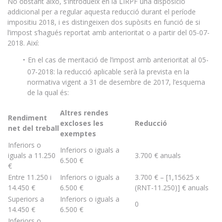
No obstant això, s’introdueix en la LIRPF una disposició
addicional per a regular aquesta reducció durant el període
impositiu 2018, i es distingeixen dos supòsits en funció de si
l’impost s’hagués reportat amb anterioritat o a partir del 05-07-
2018. Així:
En el cas de meritació de l’impost amb anterioritat al 05-
07-2018: la reducció aplicable serà la prevista en la
normativa vigent a 31 de desembre de 2017, l’esquema
de la qual és:
Altres rendes
Rendiment
excloses les
Reducció
net del treball
exemptes
Inferiors o
Inferiors o iguals a
iguals a 11.250
3.700 € anuals
6.500 €
€
Entre 11.250 i
Inferiors o iguals a
3.700 € – [1,15625 x
14.450 €
6.500 €
(RNT-11.250)] € anuals
Superiors a
Inferiors o iguals a
0
14.450 €
6.500 €
Inferiors o