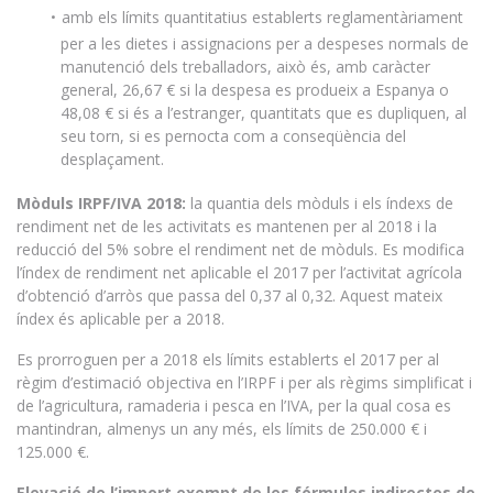
amb els límits quantitatius establerts reglamentàriament
per a les dietes i assignacions per a despeses normals de
manutenció dels treballadors, això és, amb caràcter
general, 26,67 € si la despesa es produeix a Espanya o
48,08 € si és a l’estranger, quantitats que es dupliquen, al
seu torn, si es pernocta com a conseqüència del
desplaçament.
Mòduls IRPF/IVA 2018:
la quantia dels mòduls i els índexs de
rendiment net de les activitats es mantenen per al 2018 i la
reducció del 5% sobre el rendiment net de mòduls. Es modifica
l’índex de rendiment net aplicable el 2017 per l’activitat agrícola
d’obtenció d’arròs que passa del 0,37 al 0,32. Aquest mateix
índex és aplicable per a 2018.
Es prorroguen per a 2018 els límits establerts el 2017 per al
règim d’estimació objectiva en l’IRPF i per als règims simplificat i
de l’agricultura, ramaderia i pesca en l’IVA, per la qual cosa es
mantindran, almenys un any més, els límits de 250.000 € i
125.000 €.
Elevació de l’import exempt de les fórmules indirectes de