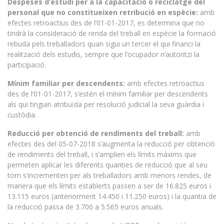
Despeses d’estudi per a la capacitació o reciclatge del
personal que no constitueixen retribució en espècie:
amb
efectes retroactius des de l’01-01-2017, es determina que no
tindrà la consideració de renda del treball en espècie la formació
rebuda pels treballadors quan sigui un tercer el qui financi la
realització dels estudis, sempre que l’ocupador n’autoritzi la
participació.
Mínim familiar per descendents:
amb efectes retroactius
des de l’01-01-2017, s’estén el mínim familiar per descendents
als qui tinguin atribuïda per resolució judicial la seva guàrdia i
custòdia.
Reducció per obtenció de rendiments del treball:
amb
efectes des del 05-07-2018 s’augmenta la reducció per obtenció
de rendiments del treball, i s’amplien els límits màxims que
permeten aplicar les diferents quanties de reducció que al seu
torn s’incrementen per als treballadors amb menors rendes, de
manera que els límits establerts passen a ser de 16.825 euros i
13.115 euros (anteriorment 14.450 i 11.250 euros) i la quantia de
la reducció passa de 3.700 a 5.565 euros anuals.