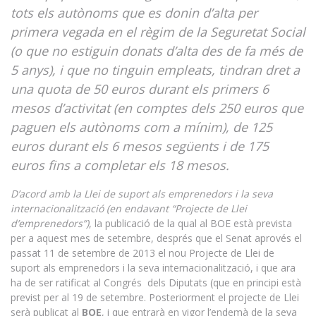
tots els autònoms que es donin d’alta per
primera vegada en el règim de la Seguretat Social
(o que no estiguin donats d’alta des de fa més de
5 anys), i que no tinguin empleats, tindran dret a
una quota de 50 euros durant els primers 6
mesos d’activitat (en comptes dels 250 euros que
paguen els autònoms com a mínim), de 125
euros durant els 6 mesos següents i de 175
euros fins a completar els 18 mesos.
D’acord amb la Llei de suport als emprenedors i la seva
internacionalització (en endavant “Projecte de Llei
d’emprenedors”)
, la publicació de la qual al BOE està prevista
per a aquest mes de setembre, després que el Senat aprovés el
passat 11 de setembre de 2013 el nou Projecte de Llei de
suport als emprenedors i la seva internacionalització, i que ara
ha de ser ratificat al Congrés dels Diputats (que en principi està
previst per al 19 de setembre. Posteriorment el projecte de Llei
serà publicat al
BOE
, i que entrarà en vigor l’endemà de la seva