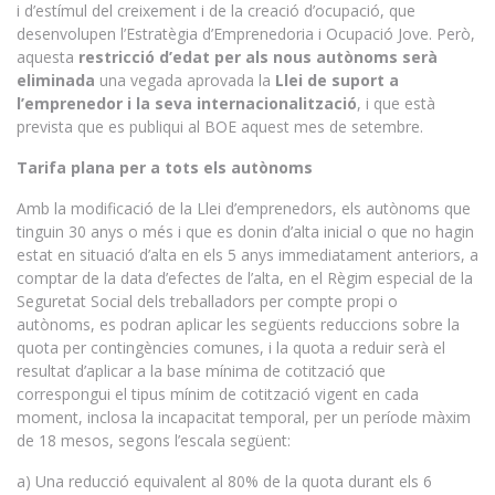
i d’estímul del creixement i de la creació d’ocupació, que
desenvolupen l’Estratègia d’Emprenedoria i Ocupació Jove. Però,
aquesta
restricció d’edat per als nous autònoms serà
eliminada
una vegada aprovada la
Llei de suport a
l’emprenedor i la seva internacionalització
, i que està
prevista que es publiqui al BOE aquest mes de setembre.
Tarifa plana per a tots els autònoms
Amb la modificació de la Llei d’emprenedors, els autònoms que
tinguin 30 anys o més i que es donin d’alta inicial o que no hagin
estat en situació d’alta en els 5 anys immediatament anteriors, a
comptar de la data d’efectes de l’alta, en el Règim especial de la
Seguretat Social dels treballadors per compte propi o
autònoms, es podran aplicar les següents reduccions sobre la
quota per contingències comunes, i la quota a reduir serà el
resultat d’aplicar a la base mínima de cotització que
correspongui el tipus mínim de cotització vigent en cada
moment, inclosa la incapacitat temporal, per un període màxim
de 18 mesos, segons l’escala següent:
a) Una reducció equivalent al 80% de la quota durant els 6