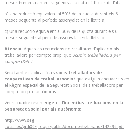
mesos immediatament següents a la data d’efectes de l’alta.
b) Una reducció equivalent al 50% de la quota durant els 6
mesos següents al període assenyalat en la lletra a).
c) Una reducció equivalent al 30% de la quota durant els 6
mesos següents al període assenyalat en la lletra b).
Atenció.
Aquestes reduccions no resultaran d’aplicació als
treballadors per compte propi que
ocupin treballadors per
compte d’altri.
Serà també d’aplicació als
socis treballadors de
cooperatives
de treball associat
que estiguin enquadrats en
el Règim especial de la Seguretat Social dels treballadors per
compte propi o autònoms.
Veure cuadre
resum
vigent d’incentius i reduccions en la
Seguretat Social per als autònoms:
http://www.seg-
social.es/prdi00/groups/public/documents/binario/142496.pdf