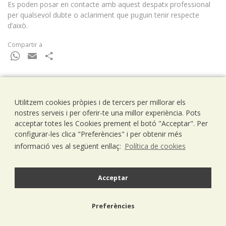
Es poden posar en contacte amb aquest despatx professional
per qualsevol dubte o aclariment que puguin tenir respecte
d’això.
Compartir a
WhatsApp
Email
Comparteix
Utilitzem cookies pròpies i de tercers per millorar els
Ramells Ramoneda
nostres serveis i per oferir-te una millor experiència. Pots
Assessors - Consultors
acceptar totes les Cookies prement el botó "Acceptar". Per
C/ Balmes 203, 1º 1ª
configurar-les clica "Preferències" i per obtenir més
08006 Barcelona
informació ves al següent enllaç:
Política de cookies
T..93 238 79 26
F. 93 292 01 88
info@ramells.com
Acceptar
© 2026 - Ramells Ramoneda
Preferències
Avís legal
política de privacitat
política de cookies
disseny web.