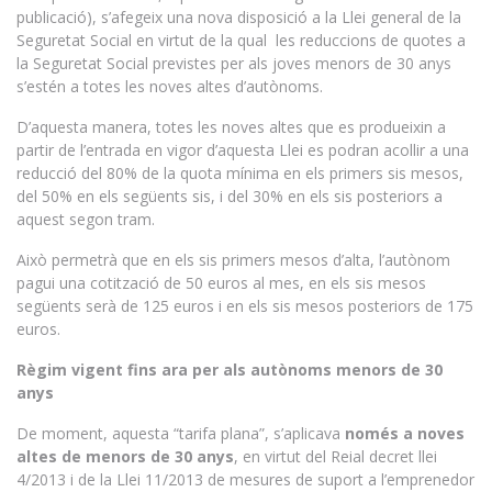
publicació), s’afegeix una nova disposició a la Llei general de la
Seguretat Social en virtut de la qual les reduccions de quotes a
la Seguretat Social previstes per als joves menors de 30 anys
s’estén a totes les noves altes d’autònoms.
D’aquesta manera, totes les noves altes que es produeixin a
partir de l’entrada en vigor d’aquesta Llei es podran acollir a una
reducció del 80% de la quota mínima en els primers sis mesos,
del 50% en els següents sis, i del 30% en els sis posteriors a
aquest segon tram.
Això permetrà que en els sis primers mesos d’alta, l’autònom
pagui una cotització de 50 euros al mes, en els sis mesos
següents serà de 125 euros i en els sis mesos posteriors de 175
euros.
Règim vigent fins ara per als autònoms menors de 30
anys
De moment, aquesta “tarifa plana”, s’aplicava
només a noves
altes de menors de 30 anys
, en virtut del Reial decret llei
4/2013 i de la Llei 11/2013 de mesures de suport a l’emprenedor