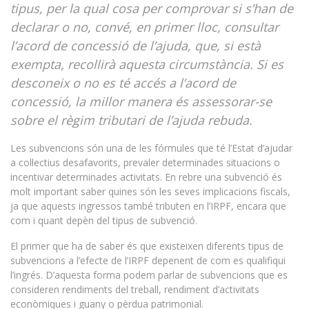
tipus, per la qual cosa per comprovar si s’han de
declarar o no, convé, en primer lloc, consultar
l’acord de concessió de l’ajuda, que, si està
exempta, recollirà aquesta circumstància. Si es
desconeix o no es té accés a l’acord de
concessió, la millor manera és assessorar-se
sobre el règim tributari de l’ajuda rebuda
.
Les subvencions són una de les fórmules que té l’Estat d’ajudar
a col·lectius desafavorits, prevaler determinades situacions o
incentivar determinades activitats. En rebre una subvenció és
molt important saber quines són les seves implicacions fiscals,
ja que aquests ingressos també tributen en l’IRPF, encara que
com i quant depèn del tipus de subvenció.
El primer que ha de saber és que existeixen diferents tipus de
subvencions a l’efecte de l’IRPF depenent de com es qualifiqui
l’ingrés. D’aquesta forma podem parlar de subvencions que es
consideren rendiments del treball, rendiment d’activitats
econòmiques i guany o pèrdua patrimonial.