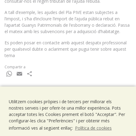
consultar-nos el règim tributari de l’ajuda rebuda.
A tall d’exemple, les ajudes del Pla PIVE estan subjectes a
l’impost, i s’ha d’incloure l’import de l’ajuda pública rebut en
l’apartat Guanys Patrimonials de l’esborrany o declaració. Passa
el mateix amb les subvencions per a adquisició d’habitatge.
Es poden posar en contacte amb aquest despatx professional
per qualsevol dubte o aclariment que pugui tenir sobre aquest
tema
Compartir a
WhatsApp
Email
Comparteix
Utilitzem cookies pròpies i de tercers per millorar els
Ramells Ramoneda
nostres serveis i per oferir-te una millor experiència. Pots
Assessors - Consultors
acceptar totes les Cookies prement el botó "Acceptar". Per
C/ Balmes 203, 1º 1ª
configurar-les clica "Preferències" i per obtenir més
08006 Barcelona
informació ves al següent enllaç:
Política de cookies
T..93 238 79 26
F. 93 292 01 88