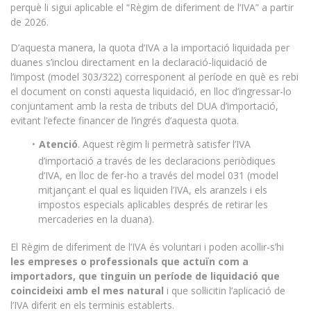
perquè li sigui aplicable el “Règim de diferiment de l’IVA” a partir
de 2026.
D’aquesta manera, la quota d’IVA a la importació liquidada per
duanes s’inclou directament en la declaració-liquidació de
l’impost (model 303/322) corresponent al període en què es rebi
el document on consti aquesta liquidació, en lloc d’ingressar-lo
conjuntament amb la resta de tributs del DUA d’importació,
evitant l’efecte financer de l’ingrés d’aquesta quota.
Atenció
. Aquest règim li permetrà satisfer l’IVA
d’importació a través de les declaracions periòdiques
d’IVA, en lloc de fer-ho a través del model 031 (model
mitjançant el qual es liquiden l’IVA, els aranzels i els
impostos especials aplicables després de retirar les
mercaderies en la duana).
El Règim de diferiment de l’IVA és voluntari i poden acollir-s’hi
les empreses o professionals que actuïn com a
importadors, que tinguin un període de liquidació que
coincideixi amb el mes natural
i que sol·licitin l’aplicació de
l’IVA diferit en els terminis establerts.