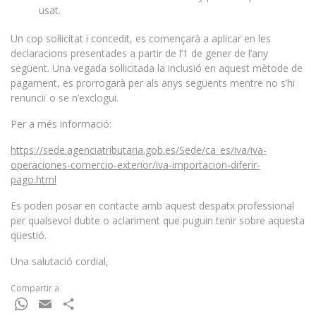
usat.
Un cop sol·licitat i concedit, es començarà a aplicar en les
declaracions presentades a partir de l’1 de gener de l’any
següent. Una vegada sol·licitada la inclusió en aquest mètode de
pagament, es prorrogarà per als anys següents mentre no s’hi
renunciï o se n’exclogui.
Per a més informació:
https://sede.agenciatributaria.gob.es/Sede/ca_es/iva/iva-
operaciones-comercio-exterior/iva-importacion-diferir-
pago.html
Es poden posar en contacte amb aquest despatx professional
per qualsevol dubte o aclariment que puguin tenir sobre aquesta
qüestió.
Una salutació cordial,
Compartir a
WhatsApp
Email
Comparteix