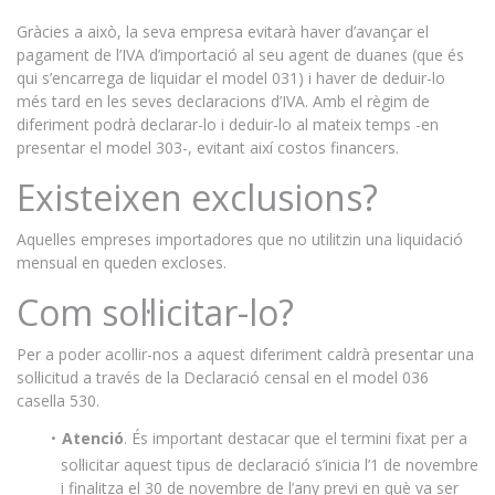
Gràcies a això, la seva empresa evitarà haver d’avançar el
pagament de l’IVA d’importació al seu agent de duanes (que és
qui s’encarrega de liquidar el model 031) i haver de deduir-lo
més tard en les seves declaracions d’IVA. Amb el règim de
diferiment podrà declarar-lo i deduir-lo al mateix temps -en
presentar el model 303-, evitant així costos financers.
Existeixen exclusions?
Aquelles empreses importadores que no utilitzin una liquidació
mensual en queden excloses.
Com sol·licitar-lo?
Per a poder acollir-nos a aquest diferiment caldrà presentar una
sol·licitud a través de la Declaració censal en el model 036
casella 530.
Atenció
. És important destacar que el termini fixat per a
sol·licitar aquest tipus de declaració s’inicia l’1 de novembre
i finalitza el 30 de novembre de l’any previ en què va ser