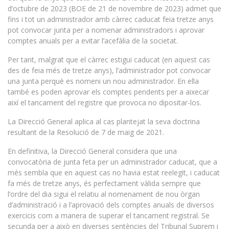
d’octubre de 2023 (BOE de 21 de novembre de 2023) admet que
fins i tot un administrador amb càrrec caducat feia tretze anys
pot convocar junta per a nomenar administradors i aprovar
comptes anuals per a evitar l’acefàlia de la societat.
Per tant, malgrat que el càrrec estigui caducat (en aquest cas
des de feia més de tretze anys), l’administrador pot convocar
una junta perquè es nomeni un nou administrador. En ella
també es poden aprovar els comptes pendents per a aixecar
així el tancament del registre que provoca no dipositar-los.
La Direcció General aplica al cas plantejat la seva doctrina
resultant de la Resolució de 7 de maig de 2021.
En definitiva, la Direcció General considera que una
convocatòria de junta feta per un administrador caducat, que a
més sembla que en aquest cas no havia estat reelegit, i caducat
fa més de tretze anys, és perfectament vàlida sempre que
l’ordre del dia sigui el relatiu al nomenament de nou òrgan
d’administració i a l’aprovació dels comptes anuals de diversos
exercicis com a manera de superar el tancament registral. Se
secunda per a això en diverses sentències del Tribunal Suprem i