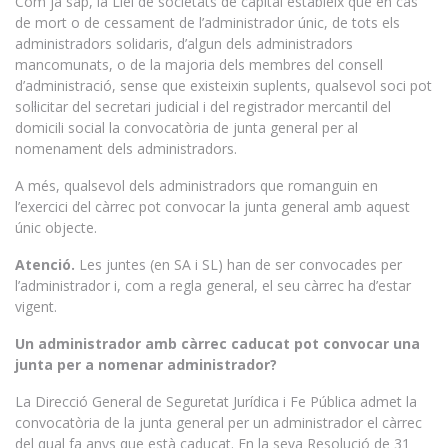
Com ja sap, la Llei de societats de capital estableix que en cas
de mort o de cessament de l’administrador únic, de tots els
administradors solidaris, d’algun dels administradors
mancomunats, o de la majoria dels membres del consell
d’administració, sense que existeixin suplents, qualsevol soci pot
sol·licitar del secretari judicial i del registrador mercantil del
domicili social la convocatòria de junta general per al
nomenament dels administradors.
A més, qualsevol dels administradors que romanguin en
l’exercici del càrrec pot convocar la junta general amb aquest
únic objecte.
Atenció.
Les juntes (en SA i SL) han de ser convocades per
l’administrador i, com a regla general, el seu càrrec ha d’estar
vigent.
Un administrador amb càrrec caducat pot convocar una
junta per a nomenar administrador?
La Direcció General de Seguretat Jurídica i Fe Pública admet la
convocatòria de la junta general per un administrador el càrrec
del qual fa anys que està caducat. En la seva Resolució de 31