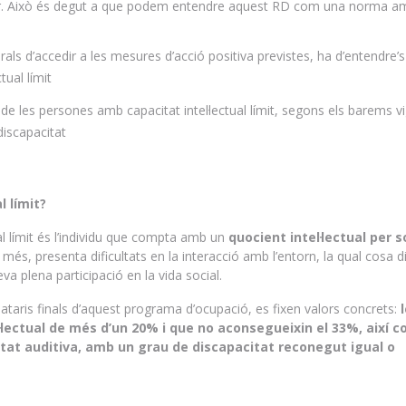
r. Això és degut a que podem entendre aquest RD com una norma a
orals d’accedir a les mesures d’acció positiva previstes, ha d’entendre
tual límit
de les persones amb capacitat intel·lectual límit, segons els barems v
discapacitat
l límit?
al límit és l’individu que compta amb un
quocient intel·lectual per s
a més, presenta dificultats en la interacció amb l’entorn, la qual cosa di
a plena participació en la vida social.
nataris finals d’aquest programa d’ocupació, es fixen valors concrets:
lectual de més d’un 20% i que no aconsegueixin el 33%, així c
tat auditiva, amb un grau de discapacitat reconegut igual o