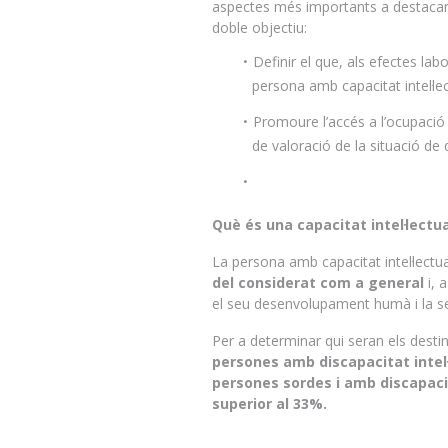
aspectes més importants a destaca
doble objectiu:
Definir el que, als efectes lab
persona amb capacitat intel·lec
Promoure l’accés a l’ocupació 
de valoració de la situació de 
Què és una capacitat intel·lectua
La persona amb capacitat intel·lectu
del considerat com a general
i, 
el seu desenvolupament humà i la sev
Per a determinar qui seran els desti
persones amb discapacitat intel·
persones sordes i amb discapaci
superior al 33%.