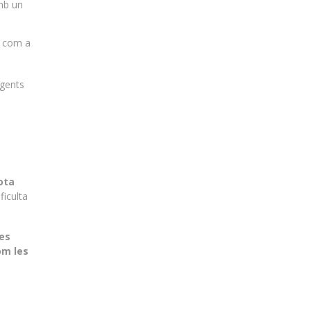
mb un
’s com a
igents
ota
ficulta
les
om les