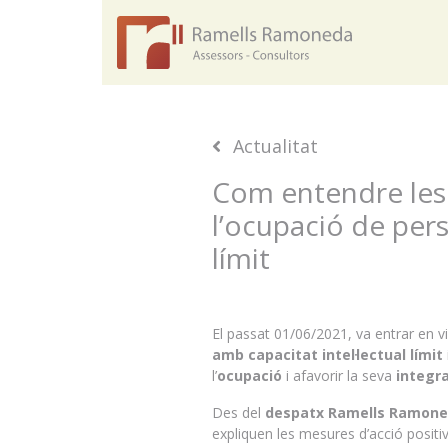
Actualitat
Com entendre les
l’ocupació de pers
límit
El passat 01/06/2021, va entrar en v
amb capacitat intel·lectual límit
l’
ocupació
i afavorir la seva
integra
Des del
despatx
Ramells Ramon
expliquen les mesures d’acció posit