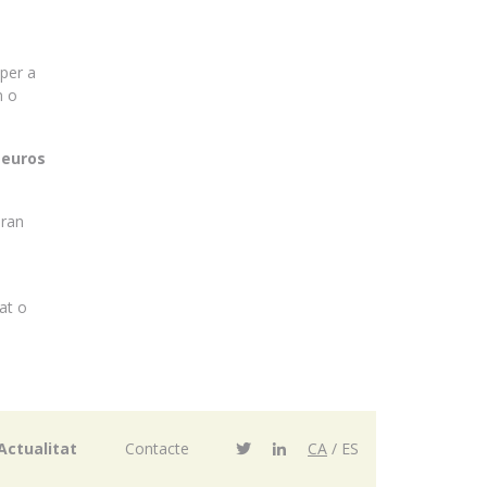
per a
n o
 euros
dran
at o
Actualitat
Contacte
CA
ES