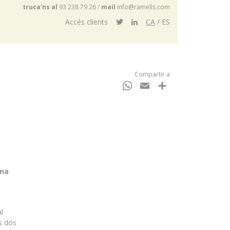
truca'ns al
93 238 79 26
/
mail
info@ramells.com
Accés clients
CA
ES
Compartir a
WhatsApp
Email
Comparteix
ona
l
s dos