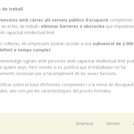
 de treball
encions amb càrrec als serveis públics d’ocupació
competents 
en el lloc de treball i
eliminar barreres o obstacles
que impedeixi
b capacitat intel·lectual límit.
t col·lectiu, els empresaris podran accedir a una
subvenció de 2.000
ndefinit a temps complet
.
aprenentatge signats amb persones amb capacitat intel·lectual límit po
e quatre anys. Però només si es justifica que el treballador no ha
xements necessari per a l’acompliment de les seves funcions.
tificar sobre la base d’informes competents i a la mena de discapacit
dor, així com per les característiques del procés formatiu.
Empresa
Serveis