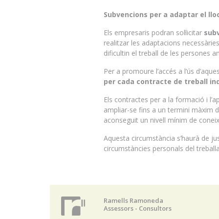
Subvencions per a adaptar el lloc
Els empresaris podran sol·licitar
subv
realitzar les adaptacions necessàries 
dificultin el treball de les persones am
Per a promoure l’accés a l’ús d’aques
per cada contracte de treball i
Els contractes per a la formació i l’
ampliar-se fins a un termini màxim d
aconseguit un nivell mínim de conei
Aquesta circumstància s’haurà de jus
circumstàncies personals del treballa
Ramells Ramoneda
Assessors - Consultors