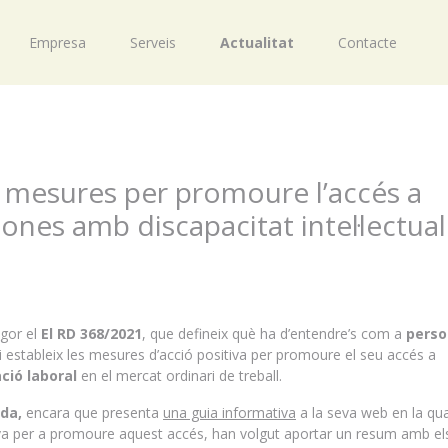
Empresa
Serveis
Actualitat
Contacte
 mesures per promoure l’accés a
ones amb discapacitat intel·lectual
igor el
El RD 368/2021
, que defineix què ha d’entendre’s com a
pers
i estableix les mesures d’acció positiva per promoure el seu accés a
ció laboral
en el mercat ordinari de treball.
eda,
encara que presenta
una guia informativa
a la seva web en la qua
iva per a promoure aquest accés, han volgut aportar un resum amb el