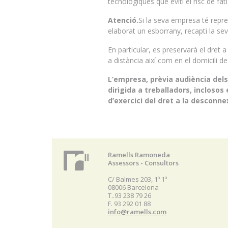
tecnològiques que eviti el risc de fat
Atenció.
Si la seva empresa té repres
elaborat un esborrany, recapti la sev
En particular, es preservarà el dret a 
a distància així com en el domicili de
L’empresa, prèvia audiència dels
dirigida a treballadors, inclosos 
d’exercici del dret a la desconne
Ramells Ramoneda
Assessors - Consultors
C/ Balmes 203, 1º 1ª
08006 Barcelona
T..93 238 79 26
F. 93 292 01 88
info@ramells.com