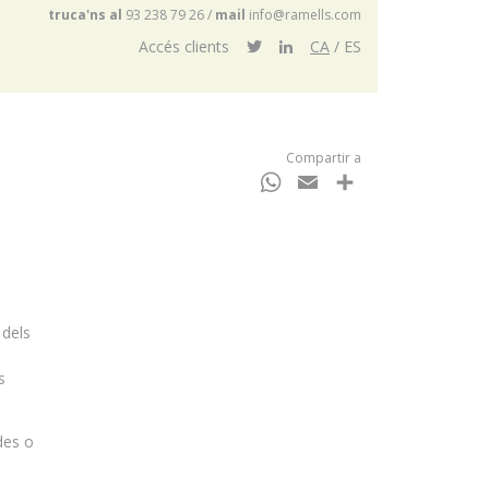
truca'ns al
93 238 79 26
/
mail
info@ramells.com
Accés clients
CA
ES
Compartir a
WhatsApp
Email
Comparteix
 dels
s
des o