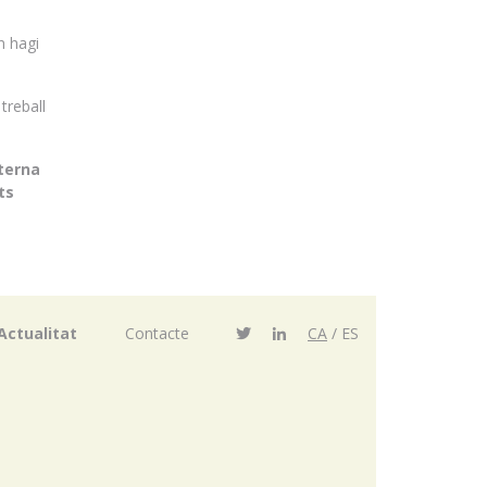
n hagi
treball
nterna
ts
Actualitat
Contacte
CA
ES