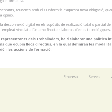
iga informàtica.
entants, reuneixi’s amb ells i informi’ls d’aquesta nova obligació; qua
a opinió.
la desconnexió digital en els supòsits de realització total o parcial del 
 l’empleat vinculat a l’ús amb finalitats laborals d’eines tecnològiques.
 representants dels treballadors, ha d’elaborar una política i
els que ocupin llocs directius, en la qual definiran les modalita
xió i les accions de formació.
Empresa
Serveis