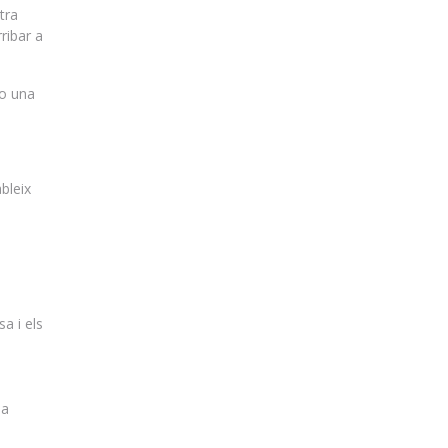
tra
ribar a
 o una
bleix
sa i els
la