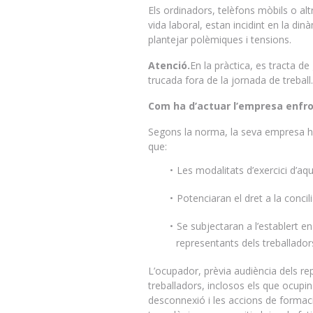
Els ordinadors, telèfons mòbils o al
vida laboral, estan incidint en la di
plantejar polèmiques i tensions.
Atenció.
En la pràctica, es tracta d
trucada fora de la jornada de treball.
Com ha d’actuar l’empresa enfro
Segons la norma, la seva empresa ha 
que:
Les modalitats d’exercici d’aqu
Potenciaran el dret a la concilia
Se subjectaran a l’establert en 
representants dels treballador
L’ocupador, prèvia audiència dels rep
treballadors, inclosos els que ocupin l
desconnexió i les accions de formaci