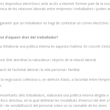
tres dispositius electrònics amb accés a internet formen part de la nos
nàmica de les relacions laborals entre empreses i treballadors i poden ar
e garantir que un treballador no hagi de contestar un correu electrònic
nt d’aquest dret del treballador?
d’elaborar una política interna en aquesta matèria. En concret s’esta
est dret atendran la naturalesa i objecte de la relació laboral.
ció de l’activitat laboral i la vida personal i familiar
la negociació col·lectiva o, en defecte d’això, a l’acordat entre l’empre
s.
resentants dels treballadors, elaborarà una política interna dirigida a
locs directius, en la qual definiran les modalitats d’exercici del dret a 
ó i de sensibilització del personal sobre un ús raonable de les eines