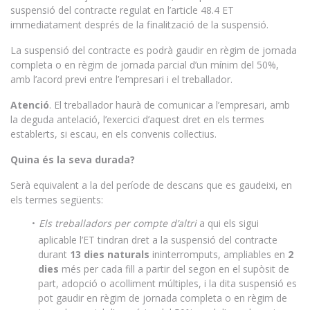
suspensió del contracte regulat en l’article 48.4 ET
immediatament després de la finalització de la suspensió.
La suspensió del contracte es podrà gaudir en règim de jornada
completa o en règim de jornada parcial d’un mínim del 50%,
amb l’acord previ entre l’empresari i el treballador.
Atenció
. El treballador haurà de comunicar a l’empresari, amb
la deguda antelació, l’exercici d’aquest dret en els termes
establerts, si escau, en els convenis col·lectius.
Quina és la seva durada?
Serà equivalent a la del període de descans que es gaudeixi, en
els termes següents:
Els treballadors per compte d’altri
a qui els sigui
aplicable l’ET tindran dret a la suspensió del contracte
durant
13 dies naturals
ininterromputs, ampliables en
2
dies
més per cada fill a partir del segon en el supòsit de
part, adopció o acolliment múltiples, i la dita suspensió es
pot gaudir en règim de jornada completa o en règim de