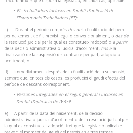
d’acord amb el que disposa la legislació, en cada cas, aplicable.
Els treballadors inclosos en l’àmbit d’aplicació de
l’Estatut dels Treballadors (ET):
c) Durant el període comprès
des de
la finalització del permís
per naixement de fill, previst legal o convencionalment, o
des de
la resolució judicial per la qual es constitueix l’adopció o
a partir
de la decisió administrativa o judicial d’acolliment,
fins a
la
finalització de la suspensió del contracte per part, adopció o
acolliment, o
d) Immediatament després de la finalització de la suspensió,
sempre que, en tots els casos, es produeixi el gaudi efectiu del
període de descans corresponent.
Persones integrades en el règim general i incloses en
l’àmbit d’aplicació de l’
EBEP
e) A partir de la data del naixement, de la decisió
administrativa o judicial d’acolliment o de la resolució judicial per
la qual es constitueixi l’adopció, tret que la legislació aplicable
prevegi el moment del gaudi del permís en altres termes.