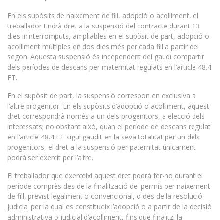
En els supòsits de naixement de fill, adopció o acolliment, el
treballador tindrà dret a la suspensió del contracte durant 13
dies ininterromputs, ampliables en el supòsit de part, adopció o
acolliment múltiples en dos dies més per cada fill a partir del
segon. Aquesta suspensió és independent del gaudi compartit
dels períodes de descans per maternitat regulats en l’article 48.4
ET.
En el supòsit de part, la suspensió correspon en exclusiva a
l’altre progenitor. En els supòsits d’adopció o acolliment, aquest
dret correspondrà només a un dels progenitors, a elecció dels
interessats; no obstant això, quan el període de descans regulat
en l’article 48.4 ET sigui gaudit en la seva totalitat per un dels
progenitors, el dret a la suspensió per paternitat únicament
podrà ser exercit per l’altre.
El treballador que exerceixi aquest dret podrà fer-ho durant el
període comprès des de la finalització del permís per naixement
de fill, previst legalment o convencional, o des de la resolució
judicial per la qual es constitueix l’adopció o a partir de la decisió
administrativa o judicial d’acolliment, fins que finalitzi la