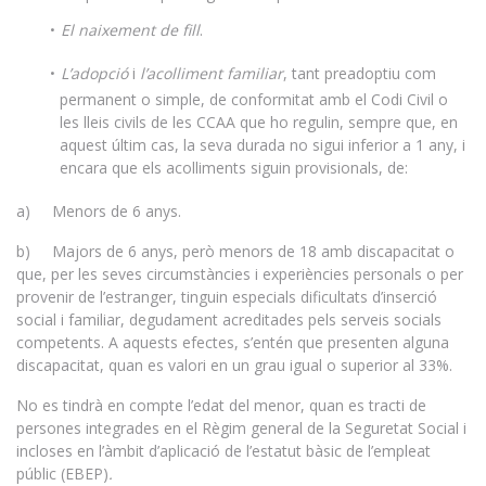
El naixement de fill
.
L’adopció
i
l’acolliment familiar
, tant preadoptiu com
permanent o simple, de conformitat amb el Codi Civil o
les lleis civils de les CCAA que ho regulin, sempre que, en
aquest últim cas, la seva durada no sigui inferior a 1 any, i
encara que els acolliments siguin provisionals, de:
a) Menors de 6 anys.
b) Majors de 6 anys, però menors de 18 amb discapacitat o
que, per les seves circumstàncies i experiències personals o per
provenir de l’estranger, tinguin especials dificultats d’inserció
social i familiar, degudament acreditades pels serveis socials
competents. A aquests efectes, s’entén que presenten alguna
discapacitat, quan es valori en un grau igual o superior al 33%.
No es tindrà en compte l’edat del menor, quan es tracti de
persones integrades en el Règim general de la Seguretat Social i
incloses en l’àmbit d’aplicació de l’estatut bàsic de l’empleat
públic (EBEP)
.