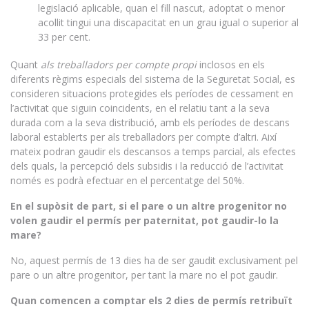
legislació aplicable, quan el fill nascut, adoptat o menor
acollit tingui una discapacitat en un grau igual o superior al
33 per cent.
Quant
a
ls treballadors per compte propi
inclosos en els
diferents règims especials del sistema de la Seguretat Social, es
consideren situacions protegides els períodes de cessament en
l’activitat que siguin coincidents, en el relatiu tant a la seva
durada com a la seva distribució, amb els períodes de descans
laboral establerts per als treballadors per compte d’altri. Així
mateix podran gaudir els descansos a temps parcial, als efectes
dels quals, la percepció dels subsidis i la reducció de l’activitat
només es podrà efectuar en el percentatge del 50%.
En el supòsit de part, si el pare o un altre progenitor no
volen gaudir el permís per paternitat, pot gaudir-lo la
mare?
No, aquest permís de 13 dies ha de ser gaudit exclusivament pel
pare o un altre progenitor, per tant la mare no el pot gaudir.
Quan comencen a comptar els 2 dies de permís retribuït