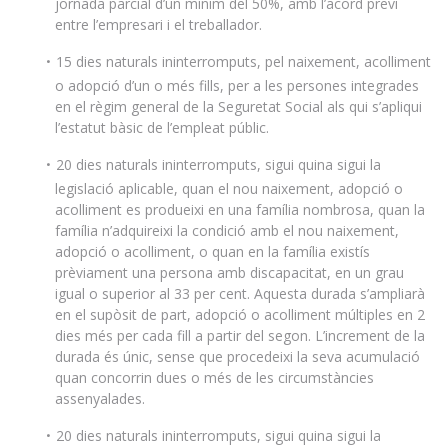
jornada parcial d’un mínim del 50%, amb l’acord previ
entre l’empresari i el treballador.
15 dies naturals ininterromputs, pel naixement, acolliment
o adopció d’un o més fills, per a les persones integrades
en el règim general de la Seguretat Social als qui s’apliqui
l’estatut bàsic de l’empleat públic.
20 dies naturals ininterromputs, sigui quina sigui la
legislació aplicable, quan el nou naixement, adopció o
acolliment es produeixi en una família nombrosa, quan la
família n’adquireixi la condició amb el nou naixement,
adopció o acolliment, o quan en la família existís
prèviament una persona amb discapacitat, en un grau
igual o superior al 33 per cent. Aquesta durada s’ampliarà
en el supòsit de part, adopció o acolliment múltiples en 2
dies més per cada fill a partir del segon. L’increment de la
durada és únic, sense que procedeixi la seva acumulació
quan concorrin dues o més de les circumstàncies
assenyalades.
20 dies naturals ininterromputs, sigui quina sigui la