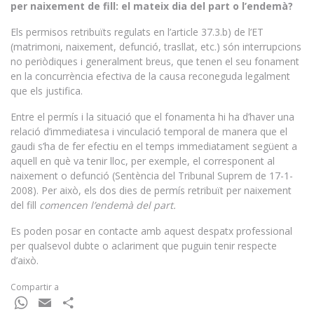
per naixement de fill: el mateix dia del part o l’endemà?
Els permisos retribuïts regulats en l’article 37.3.b) de l’ET
(matrimoni, naixement, defunció, trasllat, etc.) són interrupcions
no periòdiques i generalment breus, que tenen el seu fonament
en la concurrència efectiva de la causa reconeguda legalment
que els justifica.
Entre el permís i la situació que el fonamenta hi ha d’haver una
relació d’immediatesa i vinculació temporal de manera que el
gaudi s’ha de fer efectiu en el temps immediatament següent a
aquell en què va tenir lloc, per exemple, el corresponent al
naixement o defunció (Sentència del Tribunal Suprem de 17-1-
2008). Per això, els dos dies de permís retribuït per naixement
del fill
comencen l’endemà del part.
Es poden posar en contacte amb aquest despatx professional
per qualsevol dubte o aclariment que puguin tenir respecte
d’això.
Compartir a
WhatsApp
Email
Comparteix