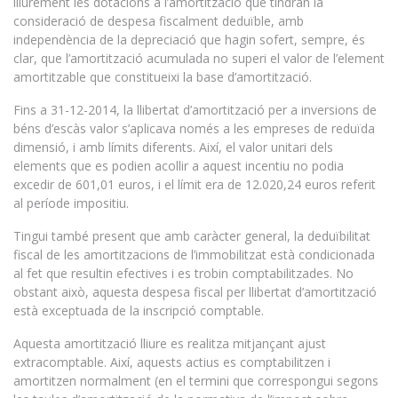
lliurement les dotacions a l’amortització que tindran la
consideració de despesa fiscalment deduïble, amb
independència de la depreciació que hagin sofert, sempre, és
clar, que l’amortització acumulada no superi el valor de l’element
amortitzable que constitueixi la base d’amortització.
Fins a 31-12-2014, la llibertat d’amortització per a inversions de
béns d’escàs valor s’aplicava només a les empreses de reduïda
dimensió, i amb límits diferents. Així, el valor unitari dels
elements que es podien acollir a aquest incentiu no podia
excedir de 601,01 euros, i el límit era de 12.020,24 euros referit
al període impositiu.
Tingui també present que amb caràcter general, la deduïbilitat
fiscal de les amortitzacions de l’immobilitzat està condicionada
al fet que resultin efectives i es trobin comptabilitzades. No
obstant això, aquesta despesa fiscal per llibertat d’amortització
està exceptuada de la inscripció comptable.
Aquesta amortització lliure es realitza mitjançant ajust
extracomptable. Així, aquests actius es comptabilitzen i
amortitzen normalment (en el termini que correspongui segons