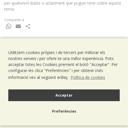
per qualsevol dubte o aclariment que puguin tenir sobre aquest
tema.
Compartir a
WhatsApp
Email
Comparteix
Utilitzem cookies pròpies i de tercers per millorar els
Ramells Ramoneda
nostres serveis i per oferir-te una millor experiència. Pots
Assessors - Consultors
acceptar totes les Cookies prement el botó "Acceptar". Per
C/ Balmes 203, 1º 1ª
configurar-les clica "Preferències" i per obtenir més
08006 Barcelona
informació ves al següent enllaç:
Política de cookies
T..93 238 79 26
F. 93 292 01 88
info@ramells.com
Acceptar
© 2026 - Ramells Ramoneda
Preferències
Avís legal
política de privacitat
política de cookies
disseny web.