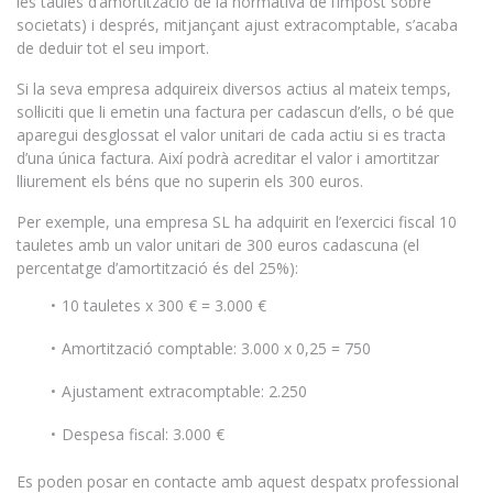
les taules d’amortització de la normativa de l’impost sobre
societats) i després, mitjançant ajust extracomptable, s’acaba
de deduir tot el seu import.
Si la seva empresa adquireix diversos actius al mateix temps,
sol·liciti que li emetin una factura per cadascun d’ells, o bé que
aparegui desglossat el valor unitari de cada actiu si es tracta
d’una única factura. Així podrà acreditar el valor i amortitzar
lliurement els béns que no superin els 300 euros.
Per exemple, una empresa SL ha adquirit en l’exercici fiscal 10
tauletes amb un valor unitari de 300 euros cadascuna (el
percentatge d’amortització és del 25%):
10 tauletes x 300 € = 3.000 €
Amortització comptable: 3.000 x 0,25 = 750
Ajustament extracomptable: 2.250
Despesa fiscal: 3.000 €
Es poden posar en contacte amb aquest despatx professional